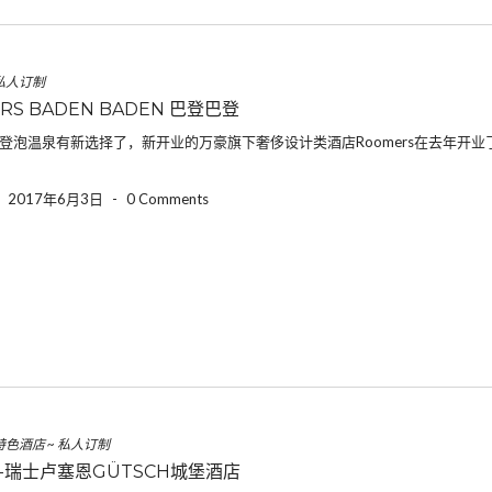
私人订制
RS BADEN BADEN 巴登巴登
登泡温泉有新选择了，新开业的万豪旗下奢侈设计类酒店Roomers在去年开业了。
-
2017年6月3日
-
0 Comments
特色酒店
~
私人订制
-瑞士卢塞恩GÜTSCH城堡酒店