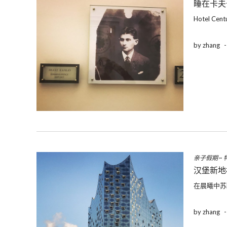
睡在卡夫卡
Hotel Ce
by zhang
亲子假期
~
汉堡新地
在晨曦中苏
by zhang