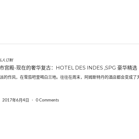
私人订制
宫殿-现在的奢华复古：HOTEL DES INDES ,SPG 豪华精选
派的作风，在雪茄吧里喝白兰地。往往在周末，阿姆斯特丹的酒店都会变成了
-
2017年6月4日
-
0 Comments