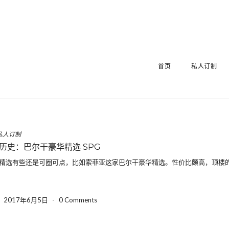
首页
私人订制
私人订制
历史：巴尔干豪华精选 SPG
华精选有些还是可圈可点，比如索菲亚这家巴尔干豪华精选。性价比颇高，顶楼
-
2017年6月5日
-
0 Comments