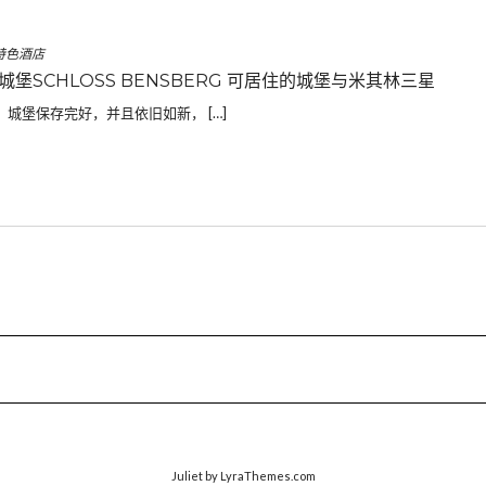
特色酒店
城堡SCHLOSS BENSBERG 可居住的城堡与米其林三星
城堡保存完好，并且依旧如新， […]
Juliet
by LyraThemes.com