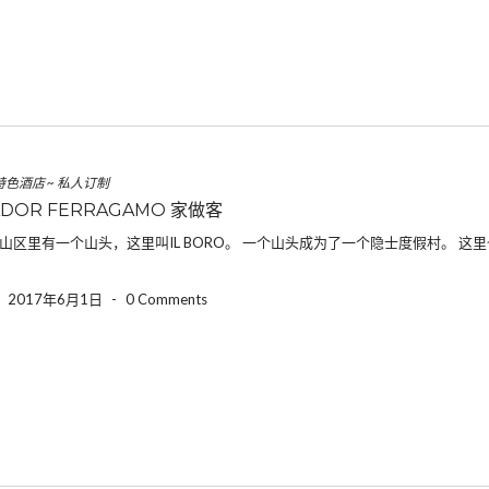
特色酒店
~
私人订制
ADOR FERRAGAMO 家做客
山区里有一个山头，这里叫IL BORO。 一个山头成为了一个隐士度假村。 这里也 
-
2017年6月1日
-
0 Comments