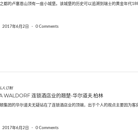
之都的卢塞恩山顶有一座小城堡。该城堡的历史可以追溯到瑞士的黄金年代18
-
2017年6月2日
-
0 Comments
私人订制
IA WALDORF 连锁酒店业的翘楚-华尔道夫.柏林
顿集团的华尔道夫无疑站在了连锁酒店业的顶端，出于个人的观点主要因为客
-
2017年6月2日
-
0 Comments