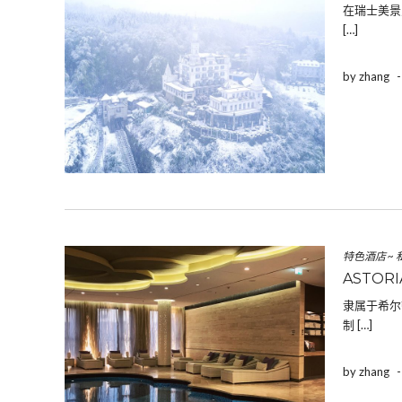
在瑞士美景
[…]
by zhang
特色酒店
~
ASTOR
隶属于希尔
制 […]
by zhang